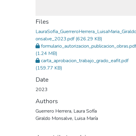
Files
LauraSofia_GuerreroHerrera_LuisaMaria_Giral
onsalve_2023.pdf
(626.29 KB)
formulario_autorizacion_publicacion_obras.pd
(1.24 MB)
carta_aprobacion_trabajo_grado_eafit.pdf
(159.77 KB)
Date
2023
Authors
Guerrero Herrera, Laura Sofía
Giraldo Monsalve, Luisa María