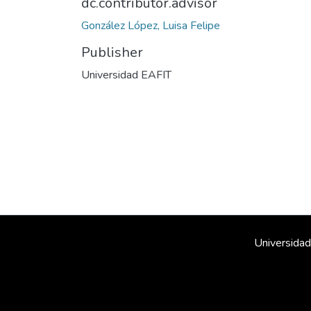
dc.contributor.advisor
González López, Luisa Felipe
Publisher
Universidad EAFIT
Universidad