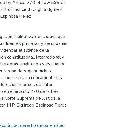
ished by Article 270 of Law 599 of
ourt of Justice through Judgment
 Espinosa Pérez.
gación cualitativa-descriptiva que
as fuentes primarias y secundarias
idenciar el alcance de la
ón constitucional, internacional y
 las obras, analizando y evaluando
 encargan de regular dichas
ación, se revisa críticamente las
 derechos morales de autor,
do en el artículo 270 de la Ley
a Corte Suprema de Justicia, a
on M.P. Sigifredo Espinosa Pérez.
ección del derecho de paternidad
,