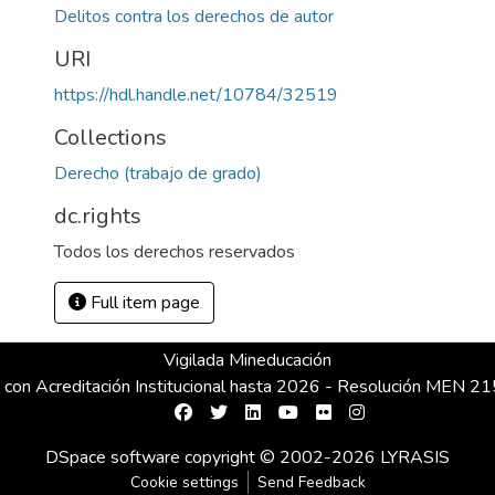
Delitos contra los derechos de autor
URI
https://hdl.handle.net/10784/32519
Collections
Derecho (trabajo de grado)
dc.rights
Todos los derechos reservados
Full item page
Vigilada Mineducación
 con Acreditación Institucional hasta 2026 - Resolución MEN 
DSpace software
copyright © 2002-2026
LYRASIS
Cookie settings
Send Feedback