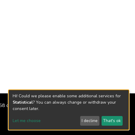
Hi! Could we please enable some additional services for
Statistical
? You can always change or withdraw your
2158 de 2018
consent later.
Let me choose
I decline
That's ok