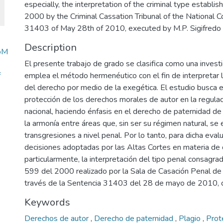
especially, the interpretation of the criminal type establ
2000 by the Criminal Cassation Tribunal of the National C
31403 of May 28th of 2010, executed by M.P. Sigifredo
Description
doM
El presente trabajo de grado se clasifica como una investi
f
emplea el método hermenéutico con el fin de interpretar l
del derecho por medio de la exegética. El estudio busca ev
protección de los derechos morales de autor en la regulaci
nacional, haciendo énfasis en el derecho de paternidad de
la armonía entre áreas que, sin ser su régimen natural, se
transgresiones a nivel penal. Por lo tanto, para dicha evalu
decisiones adoptadas por las Altas Cortes en materia de
particularmente, la interpretación del tipo penal consagra
599 del 2000 realizado por la Sala de Casación Penal de l
través de la Sentencia 31403 del 28 de mayo de 2010, c
Keywords
Derechos de autor
,
Derecho de paternidad
,
Plagio
,
Prot