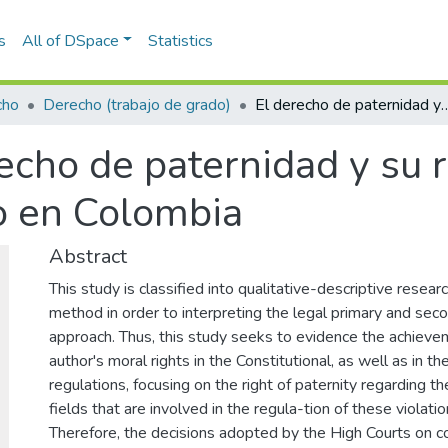
s
All of DSpace
Statistics
cho
Derecho (trabajo de grado)
El derecho de paternidad y su relación con la co
echo de paternidad y su r
o en Colombia
Abstract
This study is classified into qualitative-descriptive resea
method in order to interpreting the legal primary and sec
approach. Thus, this study seeks to evidence the achievem
author's moral rights in the Constitutional, as well as in th
regulations, focusing on the right of paternity regarding 
fields that are involved in the regula-tion of these violatio
Therefore, the decisions adopted by the High Courts on co