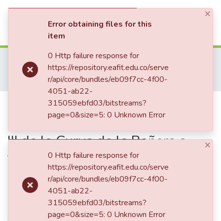
×
(current)
Log In
Error obtaining files for this
item
Communities & Collections
0 Http failure response for
Home
Tesis de Grado
Escuela de Ciencias Aplicadas e Ingeniería
https://repository.eafit.edu.co/serve
Maestría en Ingeniería (tesis)
All of DSpace
r/api/core/bundles/eb09f7cc-4f00-
Estudio del comportamiento real de la Fase III de la Curva de la Bañera a través de la aproximación de una distribución a la vida útil de bombillos de frenado automotriz
4051-ab22-
Statistics
Publication:
315059ebfd03/bitstreams?
Estudio del
page=0&size=5: 0 Unknown Error
comportamiento real de la Fase
III de la Curva de la Bañera a
×
través de la aproximación de
0 Http failure response for
https://repository.eafit.edu.co/serve
una distribución a la vida útil de
r/api/core/bundles/eb09f7cc-4f00-
bombillos de frenado
4051-ab22-
315059ebfd03/bitstreams?
automotriz
page=0&size=5: 0 Unknown Error