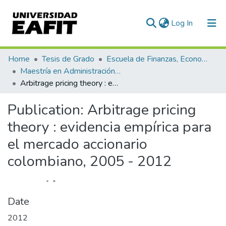
(current)
Log In
Statistics
Home
Tesis de Grado
Escuela de Finanzas, Economía y Gobierno
Maestría en Administración Financiera (tesis)
Arbitrage pricing theory : evidencia empírica para el mercado accionario colombiano, 2005 - 2012
Publication:
Arbitrage pricing
theory : evidencia empírica para
el mercado accionario
colombiano, 2005 - 2012
Date
2012