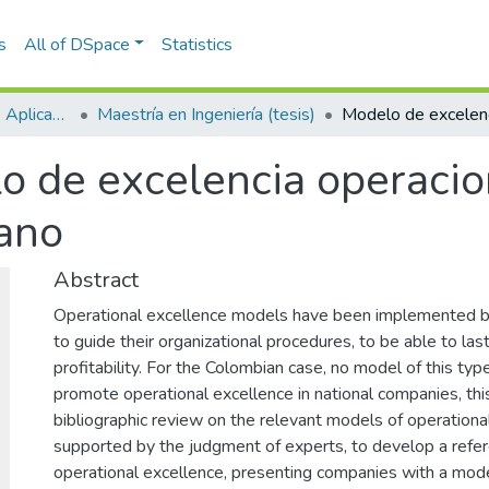
s
All of DSpace
Statistics
Escuela de Ciencias Aplicadas e Ingeniería
Maestría en Ingeniería (tesis)
o de excelencia operacio
iano
Abstract
Operational excellence models have been implemented b
to guide their organizational procedures, to be able to las
profitability. For the Colombian case, no model of this t
promote operational excellence in national companies, thi
bibliographic review on the relevant models of operational
supported by the judgment of experts, to develop a refer
operational excellence, presenting companies with a mode