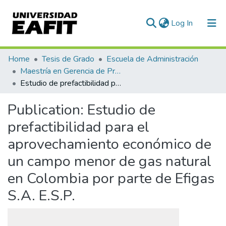
(current)
Log In
Communities & Collections
Home
Tesis de Grado
Escuela de Administración
Maestría en Gerencia de Proyectos (Tesis)
All of DSpace
Estudio de prefactibilidad para el aprovechamiento económico de un campo menor de gas natural en Colombia por parte de Efigas S.A. E.S.P.
Statistics
Publication:
Estudio de
prefactibilidad para el
aprovechamiento económico de
un campo menor de gas natural
en Colombia por parte de Efigas
S.A. E.S.P.