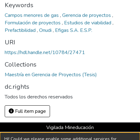
Keywords
Campos menores de gas
,
Gerencia de proyectos
,
Formulación de proyectos
,
Estudios de viabilidad
,
Prefactibilidad
,
Onudi
,
Efigas S.A. E.S.P.
URI
https://hdl.handle.net/10784/27471
Collections
Maestría en Gerencia de Proyectos (Tesis)
dc.rights
Todos los derechos reservados
Full item page
Vigilada Mineducación
Universidad con Acreditación Institucional hasta 2026 -
Hi! Could we please enable some additional services for