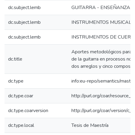
dc.subject.lemb
GUITARRA - ENSEÑANZA
dc.subject.lemb
INSTRUMENTOS MUSICALE
dc.subject.lemb
INSTRUMENTOS DE CUERD
Aportes metodológicos para la
dc.title
de la guitarra en procesos no f
dos arreglos y cinco composic
dc.type
info:eu-repo/semantics/maste
dc.type.coar
http://purl.org/coar/resource_
dc.type.coarversion
http://purl.org/coar/version/
dc.type.local
Tesis de Maestría