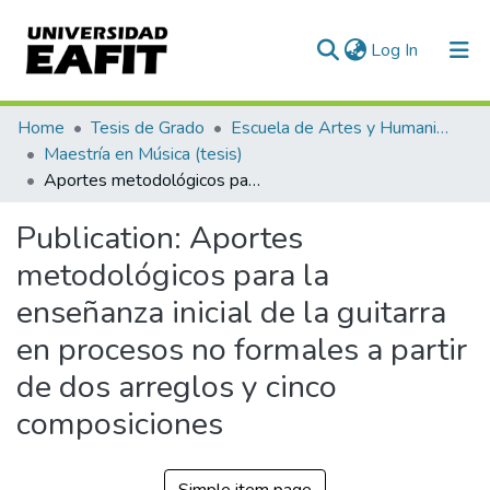
(current)
Log In
Communities & Collections
Home
Tesis de Grado
Escuela de Artes y Humanidades
Maestría en Música (tesis)
All of DSpace
Aportes metodológicos para la enseñanza inicial de la guitarra en procesos no formales a partir de dos arreglos y cinco composiciones
Statistics
Publication:
Aportes
metodológicos para la
enseñanza inicial de la guitarra
en procesos no formales a partir
de dos arreglos y cinco
composiciones