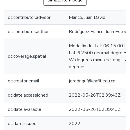
Simple item page
dc.contributor.advisor
Manco, Juan David
dc.contributor.author
Rodríguez Franco, Juan Esteba
Medellín de: Lat: 06 15 00 N
Lat: 6.2500 decimal degrees
dc.coverage.spatial
W degrees minutes Long: -75
degrees
dc.creator.email
jerodriguf@eafit.edu.co
dc.date.accessioned
2022-05-26T02:39:43Z
dc.date.available
2022-05-26T02:39:43Z
dc.date.issued
2022