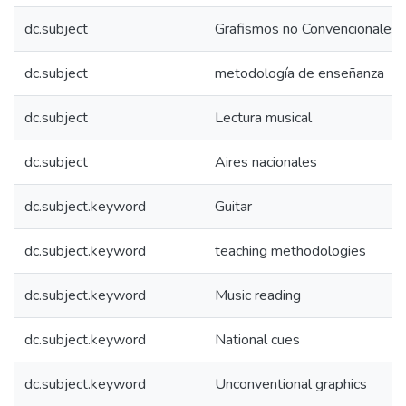
dc.subject
Grafismos no Convencionales
dc.subject
metodología de enseñanza
dc.subject
Lectura musical
dc.subject
Aires nacionales
dc.subject.keyword
Guitar
dc.subject.keyword
teaching methodologies
dc.subject.keyword
Music reading
dc.subject.keyword
National cues
dc.subject.keyword
Unconventional graphics