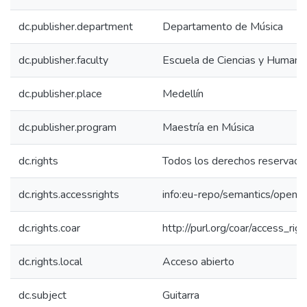
dc.publisher.department
Departamento de Música
dc.publisher.faculty
Escuela de Ciencias y Humani
dc.publisher.place
Medellín
dc.publisher.program
Maestría en Música
dc.rights
Todos los derechos reservado
dc.rights.accessrights
info:eu-repo/semantics/openA
dc.rights.coar
http://purl.org/coar/access_rig
dc.rights.local
Acceso abierto
dc.subject
Guitarra