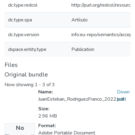
dc.type.redcol
http://purl.org/redcol/resourc
dc.type.spa
Artículo
dc.type.version
info:eu-repo/semantics/accep
dspace.entity.type
Publication
Files
Original bundle
Now showing
1 - 3 of 3
Name:
Down
JuanEsteban_RodriguezFranco_2022.pdf
load
Size:
2.96 MB
Format:
No
Adobe Portable Document