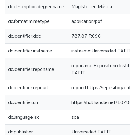
dc.description.degreename
Magíster en Música
dc.format.mimetype
application/pdf
dc.identifier.ddc
787.87 R696
dc.identifier.instname
instname:Universidad EAFIT
reponame:Repositorio Instituc
dc.identifier.reponame
EAFIT
dc.identifier.repourl
repourl:https://repository.eafit
dc.identifier.uri
https://hdl.handle.net/1078
dc.language.iso
spa
dc.publisher
Universidad EAFIT