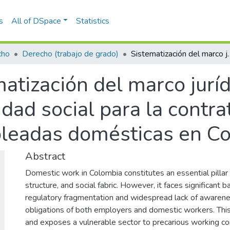
s
All of DSpace
Statistics
cho
Derecho (trabajo de grado)
Sistematización del marco jurídico en materia laboral y de seguri
atización del marco jurí
idad social para la contra
pleadas domésticas en C
Abstract
Domestic work in Colombia constitutes an essential pillar 
structure, and social fabric. However, it faces significant b
regulatory fragmentation and widespread lack of awarenes
obligations of both employers and domestic workers. This 
and exposes a vulnerable sector to precarious working cond