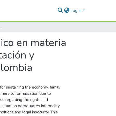
Log In
dad social para la contratación y protección de empleadas domésticas en Colombia
dico en materia
tación y
olombia
for sustaining the economy, family
arriers to formalization due to
s regarding the rights and
situation perpetuates informality
itions and legal insecurity. This