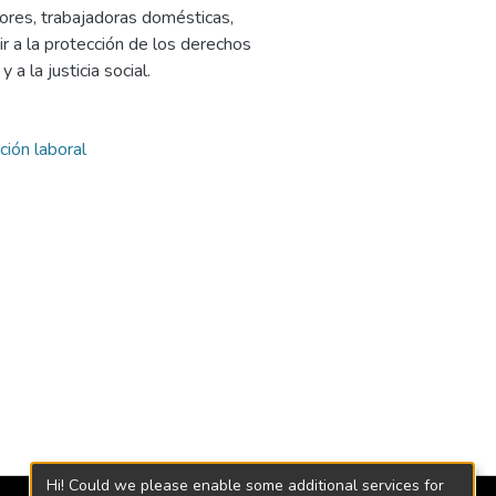
ores, trabajadoras domésticas,
r a la protección de los derechos
 a la justicia social.
ción laboral
Hi! Could we please enable some additional services for