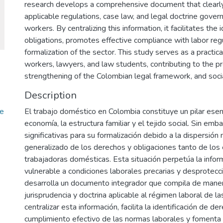
research develops a comprehensive document that clearly
applicable regulations, case law, and legal doctrine gover
workers. By centralizing this information, it facilitates the 
obligations, promotes effective compliance with labor regu
formalization of the sector. This study serves as a practic
workers, lawyers, and law students, contributing to the pro
strengthening of the Colombian legal framework, and socia
Description
de
El trabajo doméstico en Colombia constituye un pilar esen
economía, la estructura familiar y el tejido social. Sin emb
significativas para su formalización debido a la dispersió
generalizado de los derechos y obligaciones tanto de lo
trabajadoras domésticas. Esta situación perpetúa la infor
vulnerable a condiciones laborales precarias y desprotecció
desarrolla un documento integrador que compila de manera
jurisprudencia y doctrina aplicable al régimen laboral de 
centralizar esta información, facilita la identificación de 
cumplimiento efectivo de las normas laborales y fomenta l