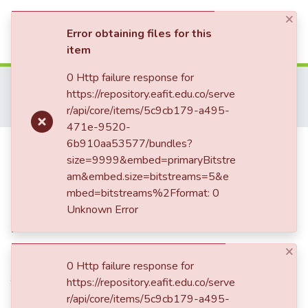
×
(current)
Log In
Error obtaining files for this
item
Communities & Collections
0 Http failure response for
Home
Tesis de Grado
Escuela de Administración
https://repository.eafit.edu.co/serve
Maestría en Mercadeo (tesis)
All of DSpace
r/api/core/items/5c9cb179-a495-
Plan de mercadeo Fuego Alto cocina relacional
471e-9520-
Statistics
Publication:
6b910aa53577/bundles?
Plan de mercadeo
size=9999&embed=primaryBitstre
Fuego Alto cocina relacional
am&embed.size=bitstreams=5&e
mbed=bitstreams%2Fformat: 0
Unknown Error
Date
×
2024
0 Http failure response for
Authors
https://repository.eafit.edu.co/serve
Botero Giraldo, Juan David
r/api/core/items/5c9cb179-a495-