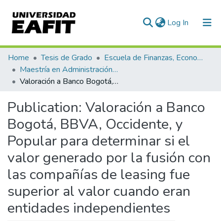
(current)
Log In
Communities & Collections
Home
Tesis de Grado
Escuela de Finanzas, Economía y Gobierno
Maestría en Administración Financiera (tesis)
All of DSpace
Valoración a Banco Bogotá, BBVA, Occidente, y Popular para determinar si el valor generado por la fusión con las compañías de leasing fue superior al valor cuando eran entidades independientes
Statistics
Publication:
Valoración a Banco
Bogotá, BBVA, Occidente, y
Popular para determinar si el
valor generado por la fusión con
las compañías de leasing fue
superior al valor cuando eran
entidades independientes