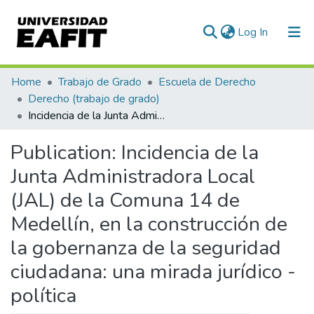
(current)
Log In
Communities & Collections
Home
Trabajo de Grado
Escuela de Derecho
Derecho (trabajo de grado)
All of DSpace
Incidencia de la Junta Administradora Local (JAL) de la Comuna 14 de Medellín, en la construcción de la gobernanza de la seguridad ciudadana: una mirada jurídico - política
Statistics
Publication:
Incidencia de la
Junta Administradora Local
(JAL) de la Comuna 14 de
Medellín, en la construcción de
la gobernanza de la seguridad
ciudadana: una mirada jurídico -
política