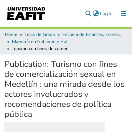
(current)
Log In
Communities & Collections
Home
Tesis de Grado
Escuela de Finanzas, Economía y Gobierno
Maestría en Gobierno y Políticas Públicas (tesis)
All of DSpace
Turismo con fines de comercialización sexual en Medellín : una mirada desde los actores involucrados y recomendaciones de política pública
Statistics
Publication:
Turismo con fines
de comercialización sexual en
Medellín : una mirada desde los
actores involucrados y
recomendaciones de política
pública