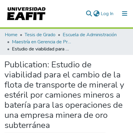
(current)
Log In
Communities & Collections
Home
Tesis de Grado
Escuela de Administración
Maestría en Gerencia de Proyectos (Tesis)
All of DSpace
Estudio de viabilidad para el cambio de la flota de transporte de mineral y estéril por camiones mineros a batería para las operaciones de una empresa minera de oro subterránea
Statistics
Publication:
Estudio de
viabilidad para el cambio de la
flota de transporte de mineral y
estéril por camiones mineros a
batería para las operaciones de
una empresa minera de oro
subterránea