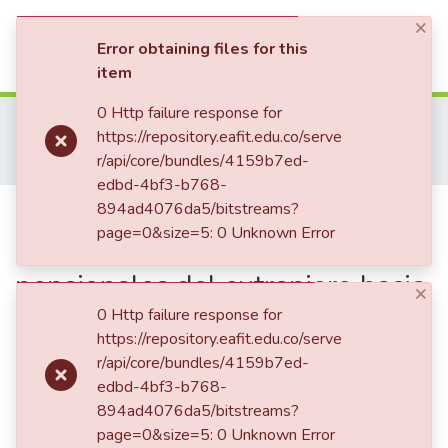
×
(current)
Log In
Error obtaining files for this
item
Communities & Collections
0 Http failure response for
Home
Investigación
Escuela de Finanzas, Economía y Gobierno
https://repository.eafit.edu.co/serve
Valor Público EAFIT
Documentos de trabajo (working papers)
All of DSpace
r/api/core/bundles/4159b7ed-
Análisis de la repatriación de inversiones pensionales del extranjero hacia Colombia
edbd-4bf3-b768-
Statistics
Publication:
894ad4076da5/bitstreams?
Análisis de la
page=0&size=5: 0 Unknown Error
repatriación de inversiones
pensionales del extranjero hacia
×
Colombia
0 Http failure response for
https://repository.eafit.edu.co/serve
r/api/core/bundles/4159b7ed-
edbd-4bf3-b768-
Date
894ad4076da5/bitstreams?
2026
page=0&size=5: 0 Unknown Error