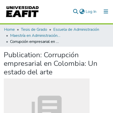
(current)
Log In
Communities & Collections
Home
Tesis de Grado
Escuela de Administración
Maestría en Administración - MBA (tesis)
All of DSpace
Corrupción empresarial en Colombia: Un estado del arte
Statistics
Publication:
Corrupción
empresarial en Colombia: Un
estado del arte