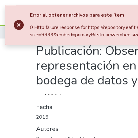
Comunidades
Listar por
Error al obtener archivos para este ítem
0 Http failure response for https://repository.
Inicio
Tesis de Grado
size=9999&embed=primaryBitstream&embed.siz
Publicación:
Observ
representación en
bodega de datos y 
Fecha
2015
Autores