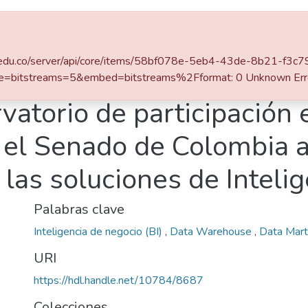
Estadísticas
eafit.edu.co/server/api/core/items/58bf078e-5eb4-43de-8b21-f3
Escuela de Ciencias Aplicadas e Ingeniería
Maestría en Ingeniería (tesis)
e=bitstreams=5&embed=bitstreams%2Fformat: 0 Unknown Err
atorio de participación e
 el Senado de Colombia a
las soluciones de Inteli
Palabras clave
Inteligencia de negocio (BI)
,
Data Warehouse
,
Data Mart
URI
https://hdl.handle.net/10784/8687
Colecciones