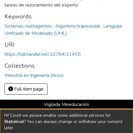
tareas de razonamiento del experto
Keywords
Sistemas multiagentes
,
Algoritmo trapezoidal
,
Lenguaje
Unificado de Modelado (UML)
URI
https://hdl.handle.net/10784/11455
Collections
Maestría en Ingeniería (tesis)
Full item page
Vigilada Mineducación
Universidad con Acreditación Institucional hasta 2026 -
Hi! Could we please enable some additional services for
Resolución MEN 2158 de 2018
Statistical
? You can always change or withdraw your consent
later.