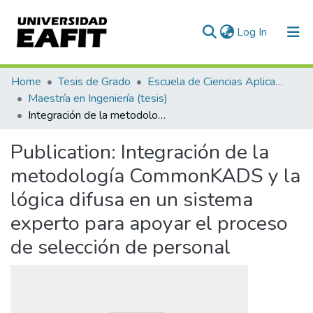
(current)
Log In
Communities & Collections
Home
Tesis de Grado
Escuela de Ciencias Aplicadas e Ingeniería
Maestría en Ingeniería (tesis)
All of DSpace
Integración de la metodología CommonKADS y la lógica difusa en un sistema experto para apoyar el proceso de selección de personal
Statistics
Publication:
Integración de la
metodología CommonKADS y la
lógica difusa en un sistema
experto para apoyar el proceso
de selección de personal