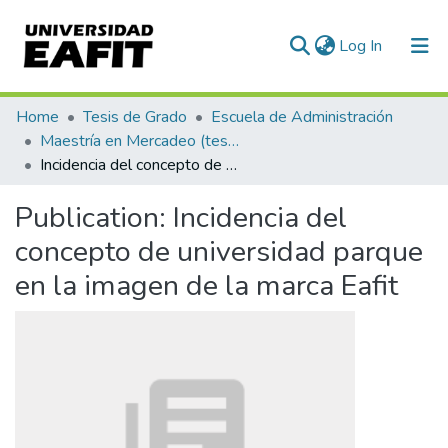
(current)
Log In
Communities & Collections
Home
Tesis de Grado
Escuela de Administración
Maestría en Mercadeo (tesis)
All of DSpace
Incidencia del concepto de universidad parque en la imagen de la marca Eafit
Statistics
Publication:
Incidencia del
concepto de universidad parque
en la imagen de la marca Eafit