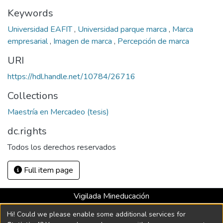
Keywords
Universidad EAFIT
,
Universidad parque marca
,
Marca
empresarial
,
Imagen de marca
,
Percepción de marca
URI
https://hdl.handle.net/10784/26716
Collections
Maestría en Mercadeo (tesis)
dc.rights
Todos los derechos reservados
Full item page
Vigilada Mineducación
Universidad con Acreditación Institucional hasta 2026 -
Hi! Could we please enable some additional services for
Resolución MEN 2158 de 2018