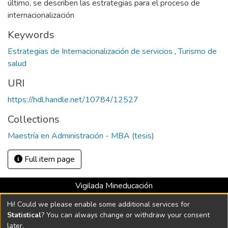
último, se describen las estrategias para el proceso de
internacionalización
Keywords
Estrategias de Internacionalización de servicios
,
Turismo de
salud
URI
https://hdl.handle.net/10784/12527
Collections
Maestría en Administración - MBA (tesis)
Full item page
Vigilada Mineducación
Universidad con Acreditación Institucional hasta 2026 -
Hi! Could we please enable some additional services for
Resolución MEN 2158 de 2018
Statistical
? You can always change or withdraw your consent
later.