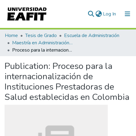
(current)
Log In
Communities & Collections
Home
Tesis de Grado
Escuela de Administración
Maestría en Administración - MBA (tesis)
All of DSpace
Proceso para la internacionalización de Instituciones Prestadoras de Salud establecidas en Colombia
Statistics
Publication:
Proceso para la
internacionalización de
Instituciones Prestadoras de
Salud establecidas en Colombia