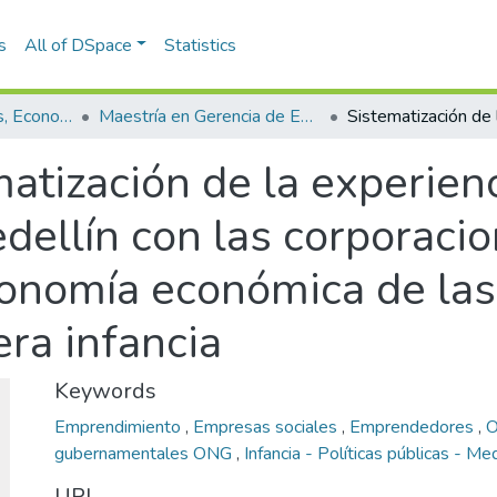
s
All of DSpace
Statistics
Escuela de Finanzas, Economía y Gobierno
Maestría en Gerencia de Empresas Sociales para la Innovación Social y el Desarrollo Local (tesis)
atización de la experien
dellín con las corporacio
utonomía económica de la
era infancia
Keywords
Emprendimiento
,
Empresas sociales
,
Emprendedores
,
O
gubernamentales ONG
,
Infancia - Políticas públicas - Me
URI