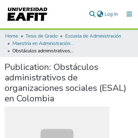
(current)
Log In
Communities & Collections
Home
Tesis de Grado
Escuela de Administración
Maestría en Administración - MBA (tesis)
All of DSpace
Obstáculos administrativos de organizaciones sociales (ESAL) en Colombia
Statistics
Publication:
Obstáculos
administrativos de
organizaciones sociales (ESAL)
en Colombia