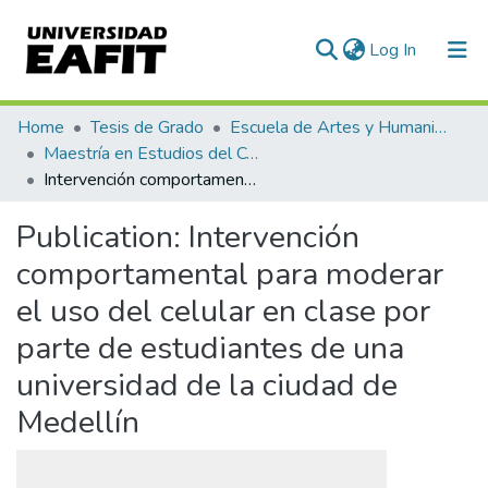
(current)
Log In
Communities & Collections
Home
Tesis de Grado
Escuela de Artes y Humanidades
Maestría en Estudios del Comportamiento (tesis)
All of DSpace
Intervención comportamental para moderar el uso del celular en clase por parte de estudiantes de una universidad de la ciudad de Medellín
Statistics
Publication:
Intervención
comportamental para moderar
el uso del celular en clase por
parte de estudiantes de una
universidad de la ciudad de
Medellín