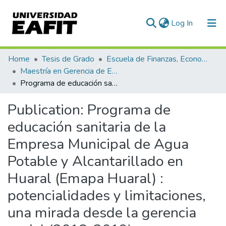
(current)
Log In
Communities & Collections
Home
Tesis de Grado
Escuela de Finanzas, Economía y Gobierno
Maestría en Gerencia de Empresas Sociales para la Innovación Social y el Desarrollo Local (tesis)
All of DSpace
Programa de educación sanitaria de la Empresa Municipal de Agua Potable y Alcantarillado en Huaral (Emapa Huaral) : potencialidades y limitaciones, una mirada desde la gerencia social (2018-2019)
Statistics
Publication:
Programa de
educación sanitaria de la
Empresa Municipal de Agua
Potable y Alcantarillado en
Huaral (Emapa Huaral) :
potencialidades y limitaciones,
una mirada desde la gerencia