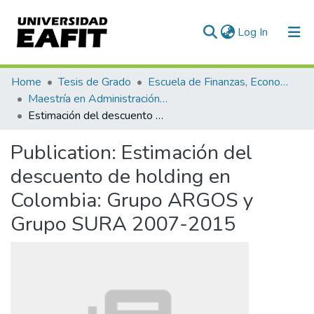
(current)
Log In
Communities & Collections
Home
Tesis de Grado
Escuela de Finanzas, Economía y Gobierno
Maestría en Administración Financiera (tesis)
All of DSpace
Estimación del descuento de holding en Colombia: Grupo ARGOS y Grupo SURA 2007-2015
Statistics
Publication:
Estimación del
descuento de holding en
Colombia: Grupo ARGOS y
Grupo SURA 2007-2015