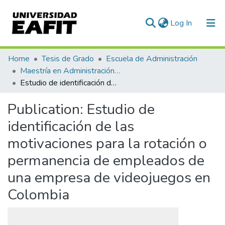
(current)
Log In
Communities & Collections
Home
Tesis de Grado
Escuela de Administración
Maestría en Administración - MBA (tesis)
All of DSpace
Estudio de identificación de las motivaciones para la rotación o permanencia de empleados de una empresa de videojuegos en Colombia
Statistics
Publication:
Estudio de
identificación de las
motivaciones para la rotación o
permanencia de empleados de
una empresa de videojuegos en
Colombia