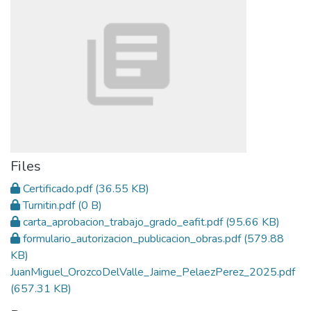
Files
Certificado.pdf
(36.55 KB)
Turnitin.pdf
(0 B)
carta_aprobacion_trabajo_grado_eafit.pdf
(95.66 KB)
formulario_autorizacion_publicacion_obras.pdf
(579.88
KB)
JuanMiguel_OrozcoDelValle_Jaime_PelaezPerez_2025.pdf
(657.31 KB)