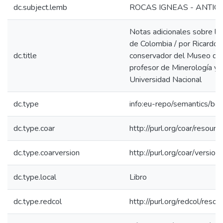
dc.subject.lemb
ROCAS IGNEAS - ANTIO
Notas adicionales sobre los
de Colombia / por Ricardo L
dc.title
conservador del Museo de H
profesor de Minerología y 
Universidad Nacional
dc.type
info:eu-repo/semantics/bo
dc.type.coar
http://purl.org/coar/resour
dc.type.coarversion
http://purl.org/coar/vers
dc.type.local
Libro
dc.type.redcol
http://purl.org/redcol/reso