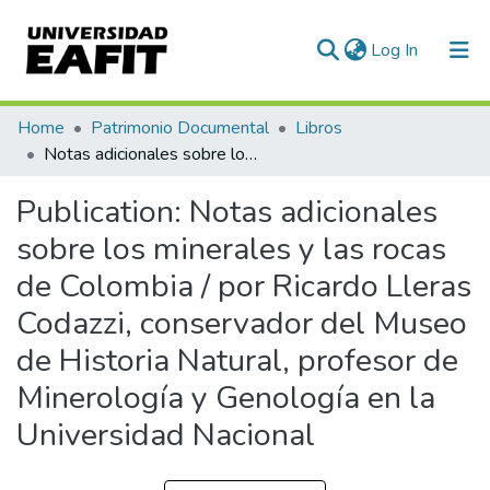
(current)
Log In
Communities & Collections
Home
Patrimonio Documental
Libros
Notas adicionales sobre los minerales y las rocas de Colombia / por Ricardo Lleras Codazzi, conservador del Museo de Historia Natural, profesor de Minerología y Genología en la Universidad Nacional
All of DSpace
Publication:
Notas adicionales
Statistics
sobre los minerales y las rocas
de Colombia / por Ricardo Lleras
Codazzi, conservador del Museo
de Historia Natural, profesor de
Minerología y Genología en la
Universidad Nacional