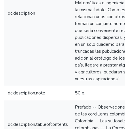
Matemáticas e ingeniería y
la misma índole. Como est
dc.description
relacionan unos con otros 
forman un conjunto homog
que sería conveniente reco
publicaciones dispersas, y
en un solo cuaderno para q
truncadas las publicaciones
adición al catálogo de los 
país, llegare a prestar algú
y agricultores, quedarán s
nuestras aspiraciones"
dc.description.note
50 p.
Prefacio -- Observaciones 
de las cordilleras colombia
Colombia -- Las sulfosales
dc.description.tableofcontents
colombianas -- La Corcovad