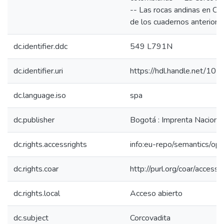
-- Las rocas andinas en Co
de los cuadernos anteriore
dc.identifier.ddc
549 L791N
dc.identifier.uri
https://hdl.handle.net/1
dc.language.iso
spa
dc.publisher
Bogotá : Imprenta Nacional
dc.rights.accessrights
info:eu-repo/semantics/op
dc.rights.coar
http://purl.org/coar/access_
dc.rights.local
Acceso abierto
dc.subject
Corcovadita