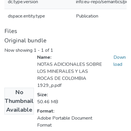
dc.type.version
info:eu-repo/semantics/pub
dspace.entity.type
Publication
Files
Original bundle
Now showing
1 - 1 of 1
Name:
Down
NOTAS ADICIONALES SOBRE
load
LOS MINERALES Y LAS
ROCAS DE COLOMBIA
1929_p.pdf
No
Size:
Thumbnail
50.46 MB
Available
Format:
Adobe Portable Document
Format