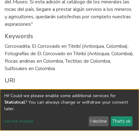
del Museo. Si esta adición al catálogo de los minerales las
rocas del país, llegare a prestar algún servicio a los mineros
y agricultores, quedarán satisfechas por completo nuestras
aspiraciones"
Keywords
Corcovadita
,
El Corcovado en Titiribí (Antioquia, Colombia)
,
Fotografías de El Corcovado en Titiribí (Antioquia, Colombia)
,
Rocas andinas en Colombia
,
Tectitas de Colombia
,
Sulfosales en Colombia
URI
https://hdl.handle.net/10784/34632
Hi! Could we please enable some additional services for
Collections
Statistical
? You can always change or withdraw your consent
later.
Libros
Load more
Let me choose
I decline
That's ok
Full item page