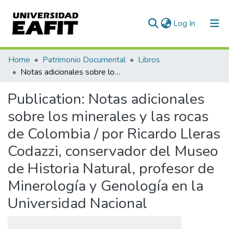
(current)
Log In
Communities & Collections
Home
Patrimonio Documental
Libros
Notas adicionales sobre los minerales y las rocas de Colombia / por Ricardo Lleras Codazzi, conservador del Museo de Historia Natural, profesor de Minerología y Genología en la Universidad Nacional
All of DSpace
Publication:
Notas adicionales
Statistics
sobre los minerales y las rocas
de Colombia / por Ricardo Lleras
Codazzi, conservador del Museo
de Historia Natural, profesor de
Minerología y Genología en la
Universidad Nacional