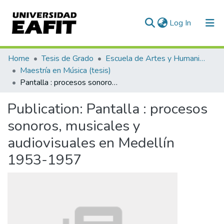
(current)
Log In
Communities & Collections
Home
Tesis de Grado
Escuela de Artes y Humanidades
Maestría en Música (tesis)
All of DSpace
Pantalla : procesos sonoros, musicales y audiovisuales en Medellín 1953-1957
Statistics
Publication:
Pantalla : procesos
sonoros, musicales y
audiovisuales en Medellín
1953-1957