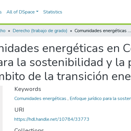
s
All of DSpace
Statistics
cho
Derecho (trabajo de grado)
Comunidades energéticas en Colombia : un enfoque jurídico para la sostenibilidad y la participación ciudadana en el ámbito de la transición energética
idades energéticas en C
ra la sostenibilidad y la 
bito de la transición ene
Keywords
Comunidades energéticas
,
Enfoque jurídico para la sosten
URI
https://hdl.handle.net/10784/33773
Collections