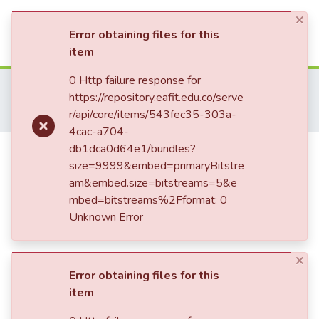
×
(current)
Log In
Error obtaining files for this
item
Communities & Collections
0 Http failure response for
Home
Trabajo de Grado
Escuela de Derecho
https://repository.eafit.edu.co/serve
Derecho (trabajo de grado)
All of DSpace
r/api/core/items/543fec35-303a-
La deferencia al criterio empresarial aplicada al proceso de responsabilidad fiscal
4cac-a704-
Publication:
db1dca0d64e1/bundles?
La deferencia al
size=9999&embed=primaryBitstre
criterio empresarial aplicada al
am&embed.size=bitstreams=5&e
proceso de responsabilidad
mbed=bitstreams%2Fformat: 0
Unknown Error
fiscal
×
Simple item page
Error obtaining files for this
item
dc.contributor.advisor
Londoño Agudelo, Andrea