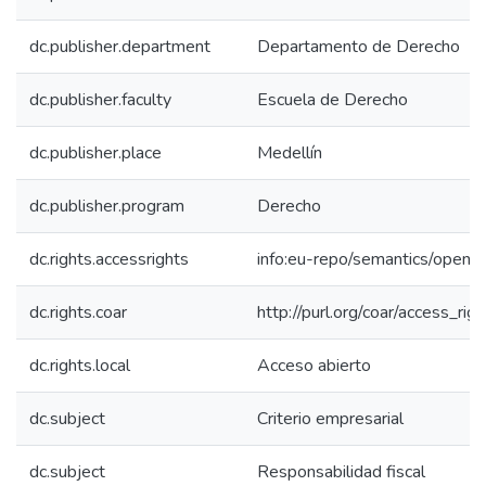
dc.publisher.department
Departamento de Derecho
dc.publisher.faculty
Escuela de Derecho
dc.publisher.place
Medellín
dc.publisher.program
Derecho
dc.rights.accessrights
info:eu-repo/semantics/openA
dc.rights.coar
http://purl.org/coar/access_rig
dc.rights.local
Acceso abierto
dc.subject
Criterio empresarial
dc.subject
Responsabilidad fiscal