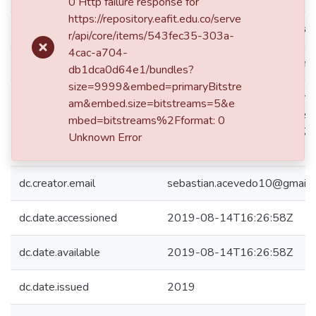
0 Http failure response for
https://repository.eafit.edu.co/serve
dc.contributor.advisor
Hofmann del Valle, Luis Eduar
r/api/core/items/543fec35-303a-
4cac-a704-
dc.contributor.author
Acevedo Martelo, Sebastián
db1dca0d64e1/bundles?
size=9999&embed=primaryBitstre
Medellín de: Lat: 06 15 00 N
am&embed.size=bitstreams=5&e
Lat: 6.2500 decimal degrees
mbed=bitstreams%2Fformat: 0
dc.coverage.spatial
W degrees minutes Long: -75
Unknown Error
degrees
dc.creator.email
sebastian.acevedo10@gmail.
dc.date.accessioned
2019-08-14T16:26:58Z
dc.date.available
2019-08-14T16:26:58Z
dc.date.issued
2019