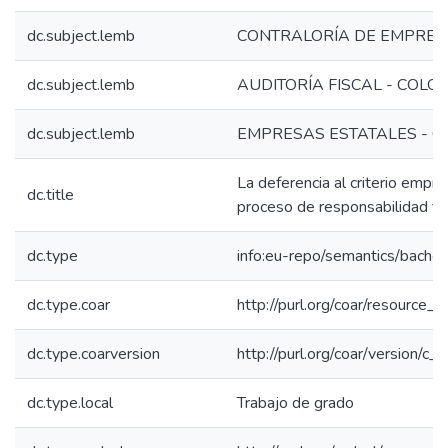
dc.subject.lemb
CONTRALORÍA DE EMPRES
dc.subject.lemb
AUDITORÍA FISCAL - COLO
dc.subject.lemb
EMPRESAS ESTATALES - C
La deferencia al criterio empres
dc.title
proceso de responsabilidad fis
dc.type
info:eu-repo/semantics/bachel
dc.type.coar
http://purl.org/coar/resource_
dc.type.coarversion
http://purl.org/coar/version/
dc.type.local
Trabajo de grado