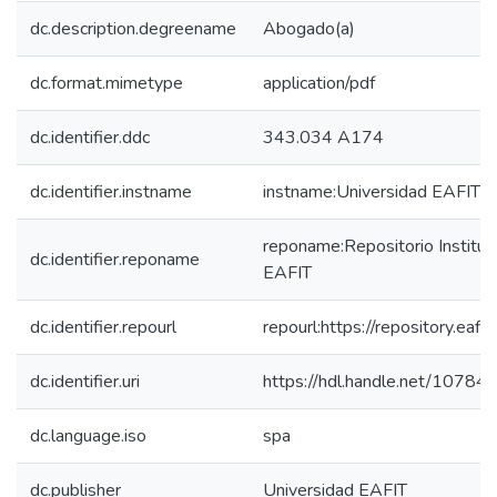
dc.description.degreename
Abogado(a)
dc.format.mimetype
application/pdf
dc.identifier.ddc
343.034 A174
dc.identifier.instname
instname:Universidad EAFIT
reponame:Repositorio Instituc
dc.identifier.reponame
EAFIT
dc.identifier.repourl
repourl:https://repository.eafit
dc.identifier.uri
https://hdl.handle.net/1078
dc.language.iso
spa
dc.publisher
Universidad EAFIT