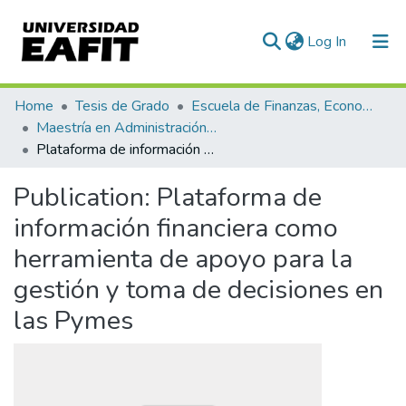
(current)
Log In
Communities & Collections
Home
Tesis de Grado
Escuela de Finanzas, Economía y Gobierno
Maestría en Administración Financiera (tesis)
All of DSpace
Plataforma de información financiera como herramienta de apoyo para la gestión y toma de decisiones en las Pymes
Statistics
Publication:
Plataforma de
información financiera como
herramienta de apoyo para la
gestión y toma de decisiones en
las Pymes