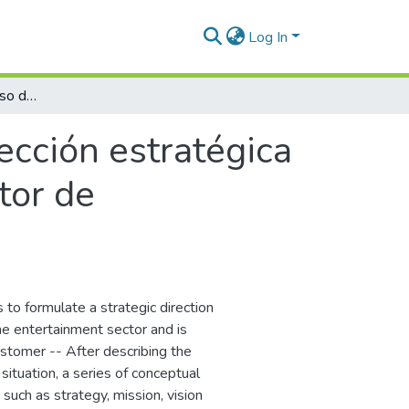
Log In
Formulación del proceso de dirección estratégica en una empresa de software líder en el sector de entretenimiento en Colombia
ección estratégica
tor de
 to formulate a strategic direction
the entertainment sector and is
customer -- After describing the
situation, a series of conceptual
such as strategy, mission, vision