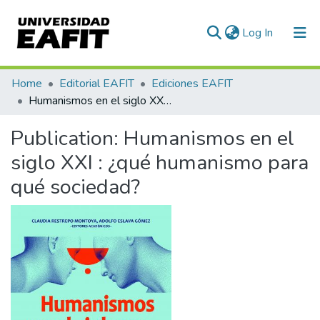
(current)
Log In
Communities & Collections
Home
Editorial EAFIT
Ediciones EAFIT
Humanismos en el siglo XXI : ¿qué humanismo para qué sociedad?
All of DSpace
Publication:
Humanismos en el
Statistics
siglo XXI : ¿qué humanismo para
qué sociedad?