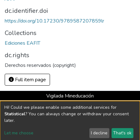
dc.identifier.doi
https://doi.org/10.17230/9789587207859lr
Collections
Ediciones EAFIT
dc.rights
Derechos reservados (copyright)
Full item page
Vigilada Mineducación
Universidad con Acreditación Institucional hasta 2026 -
Hi! Could we please enable some additional services for
Resolución MEN 2158 de 2018
Statistical
? You can always change or withdraw your consent
later.
DSpace software
copyright © 2002-2026
LYRASIS
Let me choose
I decline
That's ok
Cookie settings
Send Feedback