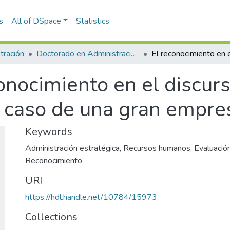
s
All of DSpace
Statistics
tración
Doctorado en Administración (tesis)
onocimiento en el discurs
 caso de una gran empre
Keywords
Administración estratégica
,
Recursos humanos
,
Evaluaci
Reconocimiento
URI
https://hdl.handle.net/10784/15973
Collections