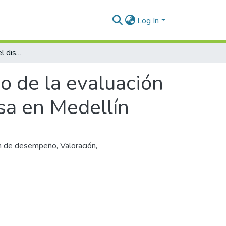
Log In
El reconocimiento en el discurso de la evaluación de desempeño : el caso de una gran empresa en Medellín
o de la evaluación
sa en Medellín
ón de desempeño
,
Valoración
,