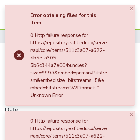
×
(current)
Log In
Error obtaining files for this
item
Communities & Collections
0 Http failure response for
Home
https://repository.eafit.edu.co/serve
All of DSpace
Publication:
r/api/core/items/511c3a07-a622-
Caracterización del
4b5e-a305-
Statistics
mercado informal de juegos con
5b6c344a7e00/bundles?
máquinas de azar en el barrio
size=9999&embed=primaryBitstre
am&embed.size=bitstreams=5&e
Samaria de la ciudad de Pereira
mbed=bitstreams%2Fformat: 0
Unknown Error
Date
×
2016
0 Http failure response for
https://repository.eafit.edu.co/serve
Authors
r/api/core/items/511c3a07-a622-