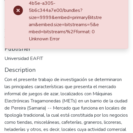
Velásquez Duque, Carlos David
4b5e-a305-
5b6c344a7e00/bundles?
size=9999&embed=primaryBitstre
dc.contributor.advisor
am&embed.size=bitstreams=5&e
Serrano Rivero, Sergio Andrés
mbed=bitstreams%2Fformat: 0
Calle Saldarriaga, María Alejandra
Unknown Error
Publisher
Universidad EAFIT
Description
Con el presente trabajo de investigación se determinaron
las principales características que presenta el mercado
informal de juegos de azar, localizados con Máquinas
Electrónicas Tragamonedas (METs) en un barrio de la ciudad
de Pereira (Samaria) -- Mercado que funciona en locales de
tipología tradicional, la cual está constituida por los negocios
como tiendas, misceláneas, cafeterías, graneros, licoreras,
heladerías y otros, es decir, locales cuya actividad comercial