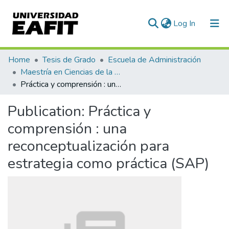
(current)
Log In
Communities & Collections
Home
Tesis de Grado
Escuela de Administración
Maestría en Ciencias de la Administración (tesis)
All of DSpace
Práctica y comprensión : una reconceptualización para estrategia como práctica (SAP)
Statistics
Publication:
Práctica y
comprensión : una
reconceptualización para
estrategia como práctica (SAP)