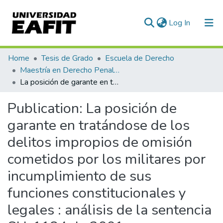
(current)
Log In
Communities & Collections
Home
Tesis de Grado
Escuela de Derecho
Maestría en Derecho Penal (tesis)
All of DSpace
La posición de garante en tratándose de los delitos impropios de omisión cometidos por los militares por incumplimiento de sus funciones constitucionales y legales : análisis de la sentencia SU-1184 de 2001
Statistics
Publication:
La posición de
garante en tratándose de los
delitos impropios de omisión
cometidos por los militares por
incumplimiento de sus
funciones constitucionales y
legales : análisis de la sentencia