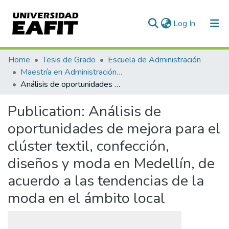
(current)
Log In
Communities & Collections
Home
Tesis de Grado
Escuela de Administración
Maestría en Administración - MBA (tesis)
All of DSpace
Análisis de oportunidades de mejora para el clúster textil, confección, diseños y moda en Medellín, de acuerdo a las tendencias de la moda en el ámbito local
Statistics
Publication:
Análisis de
oportunidades de mejora para el
clúster textil, confección,
diseños y moda en Medellín, de
acuerdo a las tendencias de la
moda en el ámbito local