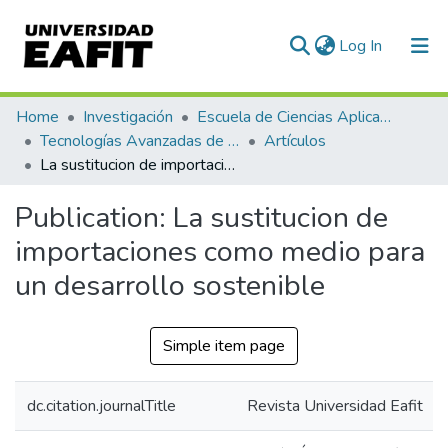
(current)
Log In
Communities & Collections
Home
Investigación
Escuela de Ciencias Aplicadas e Ingeniería
Tecnologías Avanzadas de Producción y Mantenimiento Industrial - TAPMI
Artículos
All of DSpace
La sustitucion de importaciones como medio para un desarrollo sostenible
Statistics
Publication:
La sustitucion de
importaciones como medio para
un desarrollo sostenible
Simple item page
dc.citation.journalTitle
Revista Universidad Eafit