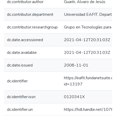
dc.contributor.author
Guarín, Álvaro de Jesús
dc.contributor.department
Universidad EAFIT. Departam
dc.contributor.researchgroup
Grupo en Tecnologías para la
dc.date.accessioned
2021-04-12T20:31:03Z
dc.date.available
2021-04-12T20:31:03Z
dc.date.issued
2008-11-01
https://eafit.fundanetsuite.
dc.identifier
id=13197
dc.identifier.issn
0120341X
dc.identifier.uri
https://hdl.handle.net/107