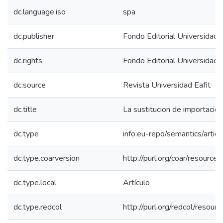
dc.language.iso
spa
dc.publisher
Fondo Editorial Universidad
dc.rights
Fondo Editorial Universidad
dc.source
Revista Universidad Eafit
dc.title
La sustitucion de importacio
dc.type
info:eu-repo/semantics/articl
dc.type.coarversion
http://purl.org/coar/resourc
dc.type.local
Artículo
dc.type.redcol
http://purl.org/redcol/reso