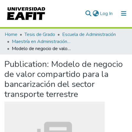
(current)
Log In
Communities & Collections
Home
Tesis de Grado
Escuela de Administración
Maestría en Administración - MBA (tesis)
All of DSpace
Modelo de negocio de valor compartido para la bancarización del sector transporte terrestre
Statistics
Publication:
Modelo de negocio
de valor compartido para la
bancarización del sector
transporte terrestre