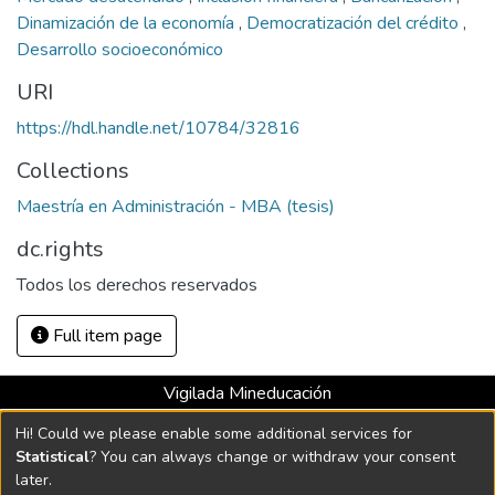
Dinamización de la economía
,
Democratización del crédito
,
Desarrollo socioeconómico
URI
https://hdl.handle.net/10784/32816
Collections
Maestría en Administración - MBA (tesis)
dc.rights
Todos los derechos reservados
Full item page
Vigilada Mineducación
Universidad con Acreditación Institucional hasta 2026 -
Hi! Could we please enable some additional services for
Resolución MEN 2158 de 2018
Statistical
? You can always change or withdraw your consent
later.