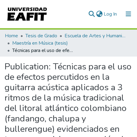
(current)
Log In
Communities & Collections
Home
Tesis de Grado
Escuela de Artes y Humanidades
Maestría en Música (tesis)
All of DSpace
Técnicas para el uso de efectos percutidos en la guitarra acústica aplicados a 3 ritmos de la música tradicional del litoral atlántico colombiano (fandango, chalupa y bullerengue) evidenciados en tres composiciones para dúo de guitarras
Statistics
Publication:
Técnicas para el uso
de efectos percutidos en la
guitarra acústica aplicados a 3
ritmos de la música tradicional
del litoral atlántico colombiano
(fandango, chalupa y
bullerengue) evidenciados en