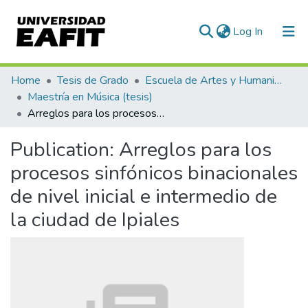
(current)
Log In
Communities & Collections
Home
Tesis de Grado
Escuela de Artes y Humanidades
Maestría en Música (tesis)
All of DSpace
Arreglos para los procesos sinfónicos binacionales de nivel inicial e intermedio de la ciudad de Ipiales
Statistics
Publication:
Arreglos para los
procesos sinfónicos binacionales
de nivel inicial e intermedio de
la ciudad de Ipiales