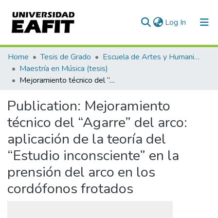
(current)
Log In
Communities & Collections
Home
Tesis de Grado
Escuela de Artes y Humanidades
Maestría en Música (tesis)
All of DSpace
Mejoramiento técnico del “Agarre” del arco: aplicación de la teoría del “Estudio inconsciente” en la prensión del arco en los cordófonos frotados
Statistics
Publication:
Mejoramiento
técnico del “Agarre” del arco:
aplicación de la teoría del
“Estudio inconsciente” en la
prensión del arco en los
cordófonos frotados