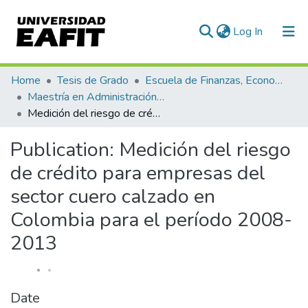
(current)
Log In
Communities & Collections
Home
Tesis de Grado
Escuela de Finanzas, Economía y Gobierno
Maestría en Administración Financiera (tesis)
All of DSpace
Medición del riesgo de crédito para empresas del sector cuero calzado en Colombia para el período 2008-2013
Statistics
Publication:
Medición del riesgo
de crédito para empresas del
sector cuero calzado en
Colombia para el período 2008-
2013
Date