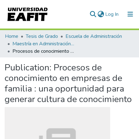
(current)
Log In
Communities & Collections
Home
Tesis de Grado
Escuela de Administración
Maestría en Administración - MBA (tesis)
All of DSpace
Procesos de conocimiento en empresas de familia : una oportunidad para generar cultura de conocimiento
Statistics
Publication:
Procesos de
conocimiento en empresas de
familia : una oportunidad para
generar cultura de conocimiento