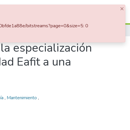
×
Iniciar sesión
-2a0bfde1a88e/bitstreams?page=0&size=5: 0
Implementación académica de la especialización en mantenimiento industrial de la universidad Eafit a una turbina hidráulica tipo Francis
a especialización
ad Eafit a una
ía
,
Mantenimiento
,