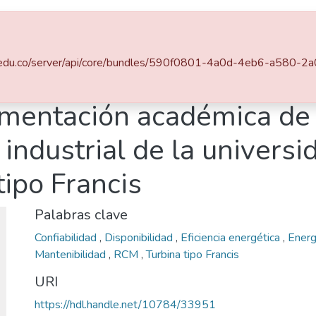
Estadísticas
eafit.edu.co/server/api/core/bundles/590f0801-4a0d-4eb6-a580
Escuela de Ciencias Aplicadas e Ingeniería
Maestría en Ingeniería (tesis)
mentación académica de l
ndustrial de la universid
tipo Francis
Palabras clave
Confiabilidad
,
Disponibilidad
,
Eficiencia energética
,
Energ
Mantenibilidad
,
RCM
,
Turbina tipo Francis
URI
https://hdl.handle.net/10784/33951