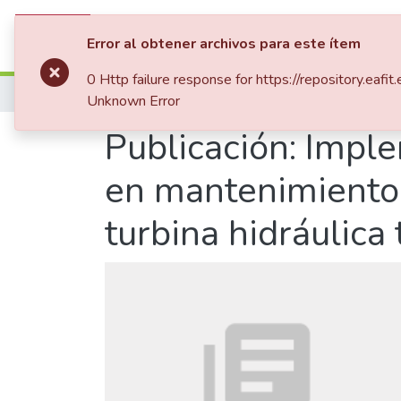
Comunidades
Listar por
Error al obtener archivos para este ítem
0 Http failure response for https://repository.
Inicio
Tesis de Grado
Unknown Error
Publicación:
Imple
en mantenimiento i
turbina hidráulica 