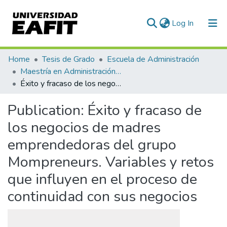
(current)
Log In
Communities & Collections
Home
Tesis de Grado
Escuela de Administración
Maestría en Administración - MBA (tesis)
All of DSpace
Éxito y fracaso de los negocios de madres emprendedoras del grupo Mompreneurs. Variables y retos que influyen en el proceso de continuidad con sus negocios
Statistics
Publication:
Éxito y fracaso de
los negocios de madres
emprendedoras del grupo
Mompreneurs. Variables y retos
que influyen en el proceso de
continuidad con sus negocios