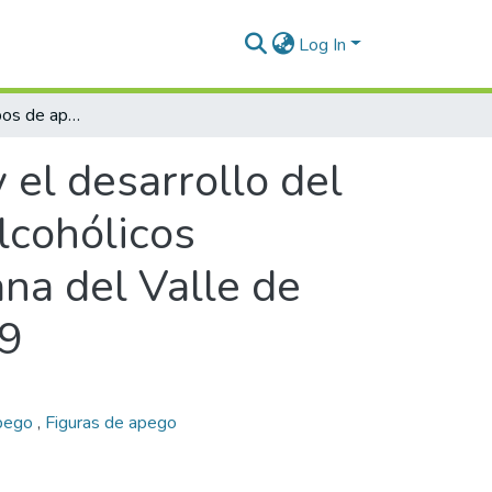
Log In
Relación entre tipos de apego y el desarrollo del alcoholismo en miembros de un grupo de alcohólicos anónimos en un sector del área metropolitana del Valle de Aburrá (Medellín- Antioquia) en el año 2019
 el desarrollo del
lcohólicos
na del Valle de
19
apego
,
Figuras de apego