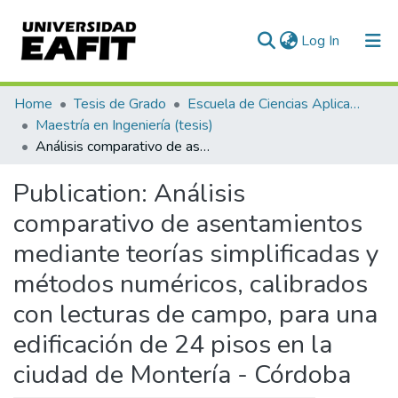
(current)
Log In
Communities & Collections
Home
Tesis de Grado
Escuela de Ciencias Aplicadas e Ingeniería
Maestría en Ingeniería (tesis)
All of DSpace
Análisis comparativo de asentamientos mediante teorías simplificadas y métodos numéricos, calibrados con lecturas de campo, para una edificación de 24 pisos en la ciudad de Montería - Córdoba
Statistics
Publication:
Análisis
comparativo de asentamientos
mediante teorías simplificadas y
métodos numéricos, calibrados
con lecturas de campo, para una
edificación de 24 pisos en la
ciudad de Montería - Córdoba