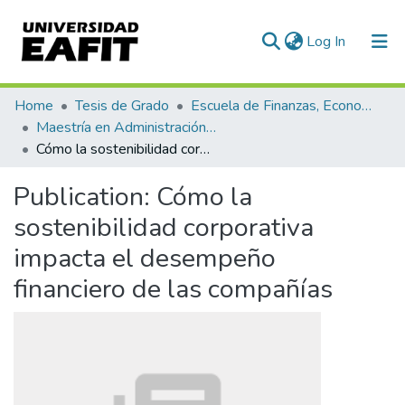
(current)
Log In
Communities & Collections
Home
Tesis de Grado
Escuela de Finanzas, Economía y Gobierno
Maestría en Administración Financiera (tesis)
All of DSpace
Cómo la sostenibilidad corporativa impacta el desempeño financiero de las compañías
Statistics
Publication:
Cómo la
sostenibilidad corporativa
impacta el desempeño
financiero de las compañías