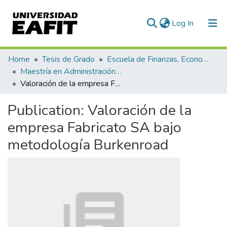
(current)
Log In
Communities & Collections
Home
Tesis de Grado
Escuela de Finanzas, Economía y Gobierno
Maestría en Administración Financiera (tesis)
All of DSpace
Valoración de la empresa Fabricato SA bajo metodología Burkenroad
Statistics
Publication:
Valoración de la
empresa Fabricato SA bajo
metodología Burkenroad